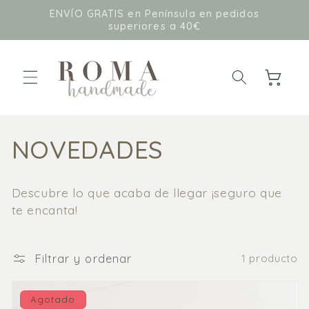
Ir
ENVÍO GRATIS en Península en pedidos
directamente
superiores a 40€
al contenido
Carrito
C
NOVEDADES
o
Descubre lo que acaba de llegar ¡seguro que
l
te encanta!
e
Filtrar y ordenar
1 producto
c
c
Agotado