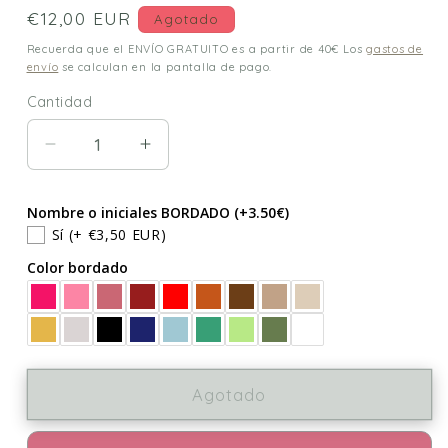
Precio
€12,00 EUR
Agotado
habitual
Recuerda que el ENVÍO GRATUITO es a partir de 40€ Los
gastos de
envío
se calculan en la pantalla de pago.
Cantidad
Cantidad
Reducir
Aumentar
cantidad
cantidad
para
para
Nombre o iniciales BORDADO (+3.50€)
Lanyard
Lanyard
Sí
(+ €3,50 EUR)
VICHY
VICHY
Color bordado
AZUL
AZUL
AQUA
AQUA
Agotado