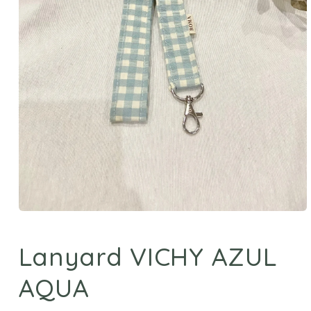
Abrir
elemento
multimedia
Lanyard VICHY AZUL
1
en
una
AQUA
ventana
modal