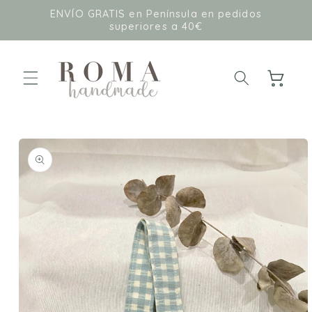
Ir
ENVÍO GRATIS en Península en pedidos
directamente
superiores a 40€
al contenido
Carrito
Ir
directamente
a la
información
del producto