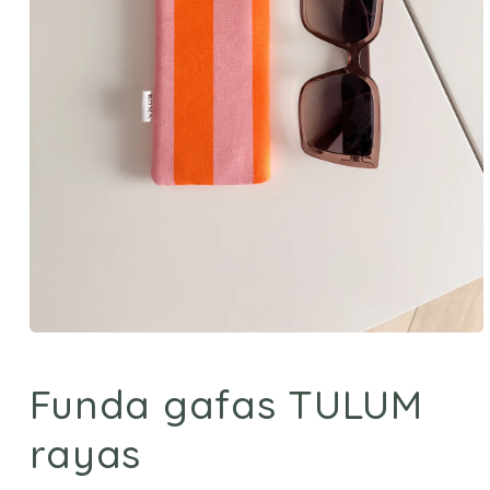
Abrir
elemento
multimedia
Funda gafas TULUM
1
en
una
rayas
ventana
modal