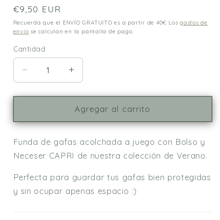
Precio
€9,50 EUR
habitual
Recuerda que el ENVÍO GRATUITO es a partir de 40€ Los
gastos de
envío
se calculan en la pantalla de pago.
Cantidad
Cantidad
Reducir
Aumentar
cantidad
cantidad
para
para
Funda
Funda
Agregar al carrito
gafas
gafas
TULUM
TULUM
Funda de gafas acolchada a juego con Bolso y
rayas
rayas
Neceser CAPRI de nuestra colección de Verano.
Perfecta para guardar tus gafas bien protegidas
y sin ocupar apenas espacio :)