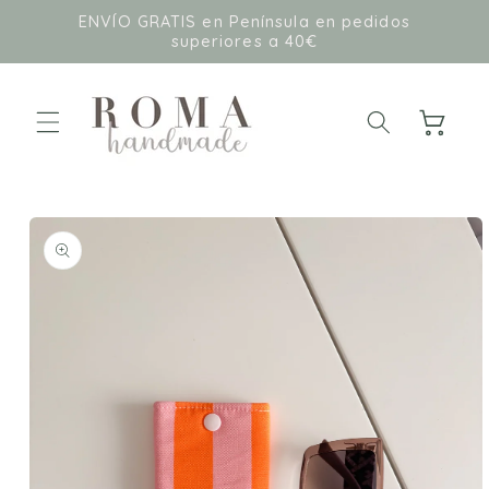
Ir
ENVÍO GRATIS en Península en pedidos
directamente
superiores a 40€
al contenido
Carrito
Ir
directamente
a la
información
del producto