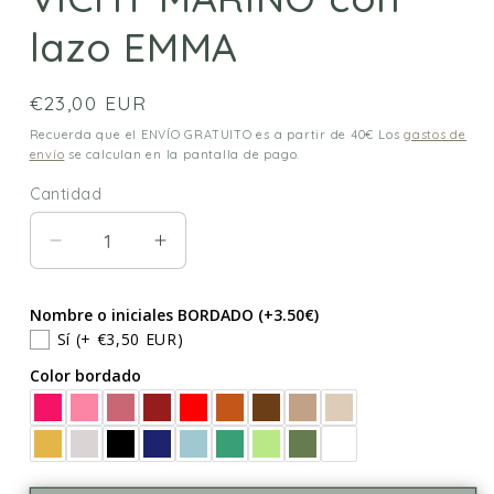
lazo EMMA
Precio
€23,00 EUR
habitual
Recuerda que el ENVÍO GRATUITO es a partir de 40€ Los
gastos de
envío
se calculan en la pantalla de pago.
Cantidad
Cantidad
Reducir
Aumentar
cantidad
cantidad
para
para
Nombre o iniciales BORDADO (+3.50€)
Funda
Funda
Sí
(+ €3,50 EUR)
para
para
Color bordado
libro
libro
VICHY
VICHY
MARINO
MARINO
con
con
lazo
lazo