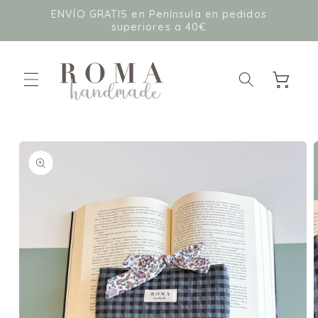
Ir
ENVÍO GRATIS en Península en pedidos
directamente
superiores a 40€
al contenido
Carrito
Ir
directamente
a la
información
del producto