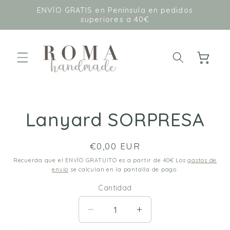
Ir
ENVÍO GRATIS en Península en pedidos
directamente
superiores a 40€
al contenido
Carrito
Ir
directamente
a la
Lanyard SORPRESA
información
del producto
Precio
€0,00 EUR
habitual
Recuerda que el ENVÍO GRATUITO es a partir de 40€ Los
gastos de
envío
se calculan en la pantalla de pago.
Cantidad
Cantidad
Reducir
Aumentar
cantidad
cantidad